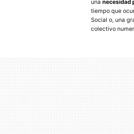
una
necesidad p
tiempo que ocur
Social o, una gr
colectivo nume