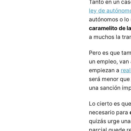
Tanto en un cas
ley de autónom
autónomos o lo 
caramelito de la
a muchos la tran
Pero es que ta
un empleo, van 
empiezan a
rea
será menor que 
una sanción imp
Lo cierto es qu
necesario para
quizás urge una
parcial quede r