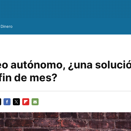
Dinero
eo autónomo, ¿una soluci
 fin de mes?
FACEBOOK
TWITTER
FLIPBOARD
E-
MAIL