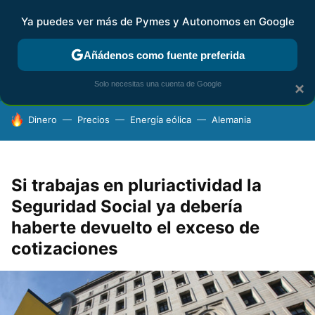
Ya puedes ver más de Pymes y Autonomos en Google
FISCALIDAD Y CONTABILIDAD
KIT DIGITAL
RENTA
AG
Añádenos como fuente preferida
Solo necesitas una cuenta de Google
×
HOY SE HABLA DE
Dinero
Precios
Energía eólica
Alemania
Si trabajas en pluriactividad la
Seguridad Social ya debería
haberte devuelto el exceso de
cotizaciones