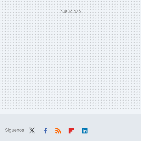
Síguenos
Twit
Fac
RSS
Flip
Link