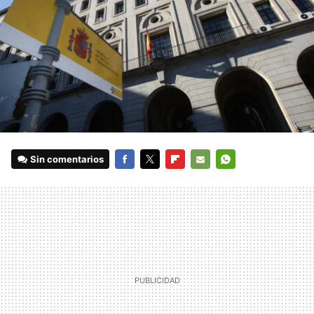
Sin comentarios
FACEBOOK
TWITTER
FLIPBOARD
E-
WHATSAPP
MAIL