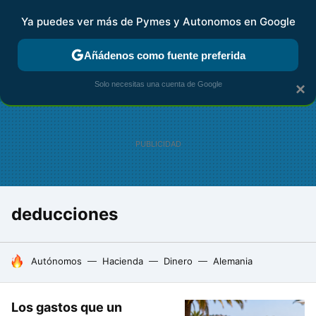
Ya puedes ver más de Pymes y Autonomos en Google
FISCALIDAD Y CONTABILIDAD
KIT DIGITAL
RENTA
AG
Añádenos como fuente preferida
Solo necesitas una cuenta de Google
×
deducciones
HOY SE HABLA DE
Autónomos
Hacienda
Dinero
Alemania
Los gastos que un