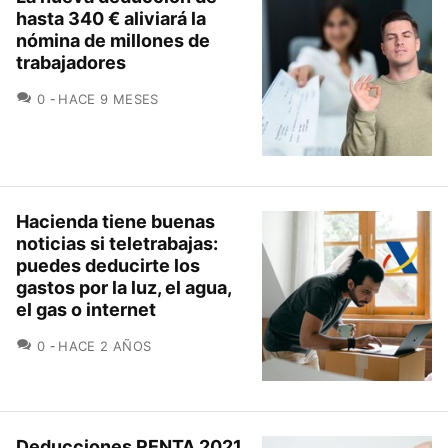
hasta 340 € aliviará la
nómina de millones de
trabajadores
COMENTARIOS
0
HACE 9 MESES
Hacienda tiene buenas
noticias si teletrabajas:
puedes deducirte los
gastos por la luz, el agua,
el gas o internet
COMENTARIOS
0
HACE 2 AÑOS
Deducciones RENTA 2021,