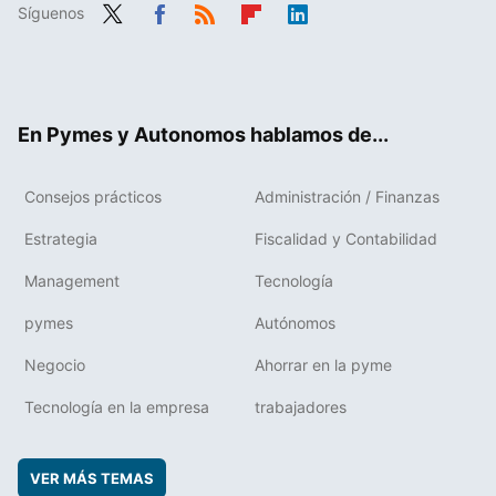
Síguenos
Twit
Fac
RSS
Flip
Link
ter
ebo
boa
edIn
ok
rd
En Pymes y Autonomos hablamos de...
Consejos prácticos
Administración / Finanzas
Estrategia
Fiscalidad y Contabilidad
Management
Tecnología
pymes
Autónomos
Negocio
Ahorrar en la pyme
Tecnología en la empresa
trabajadores
VER MÁS TEMAS