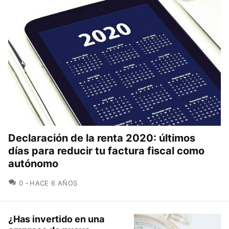
Declaración de la renta 2020: últimos
días para reducir tu factura fiscal como
autónomo
COMENTARIOS
0
HACE 6 AÑOS
¿Has invertido en una