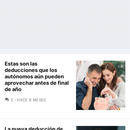
Estas son las
deducciones que los
autónomos aún pueden
aprovechar antes de final
de año
COMENTARIOS
0
HACE 8 MESES
La nueva deducción de