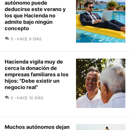
autónomo puede
deducirse este verano y
los que Hacienda no
admite bajo ningún
concepto
COMENTARIOS
0
HACE 9 DÍAS
Hacienda vigila muy de
cerca la donación de
empresas familiares a los
hijos: "Debe existir un
negocio real"
COMENTARIOS
0
HACE 10 DÍAS
Muchos autónomos dejan