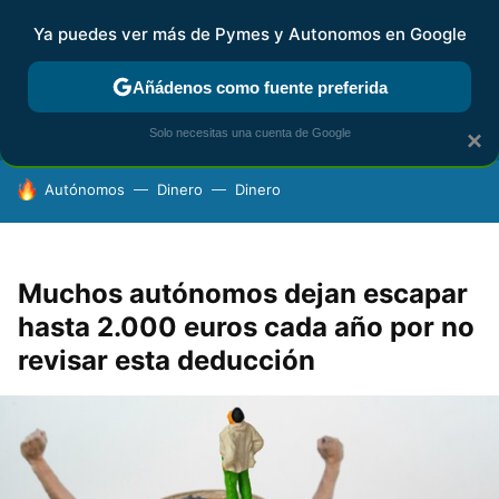
Ya puedes ver más de Pymes y Autonomos en Google
FISCALIDAD Y CONTABILIDAD
KIT DIGITAL
RENTA
AG
Añádenos como fuente preferida
Solo necesitas una cuenta de Google
×
HOY SE HABLA DE
Autónomos
Dinero
Dinero
Muchos autónomos dejan escapar
hasta 2.000 euros cada año por no
revisar esta deducción