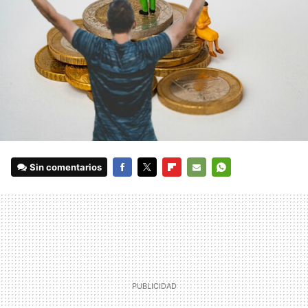
Sin comentarios
FACEBOOK
TWITTER
FLIPBOARD
E-
WHATSAPP
MAIL