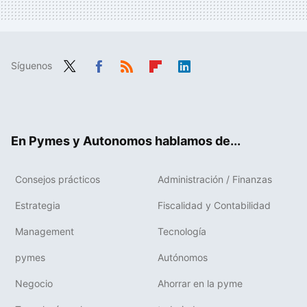
Síguenos
Twit
Fac
RSS
Flip
Link
ter
ebo
boa
edIn
ok
rd
En Pymes y Autonomos hablamos de...
Consejos prácticos
Administración / Finanzas
Estrategia
Fiscalidad y Contabilidad
Management
Tecnología
pymes
Autónomos
Negocio
Ahorrar en la pyme