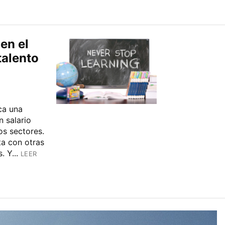
en el
talento
ca una
n salario
s sectores.
a con otras
 Y...
LEER