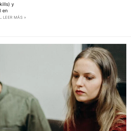
ills) y
l en
.
LEER MÁS »