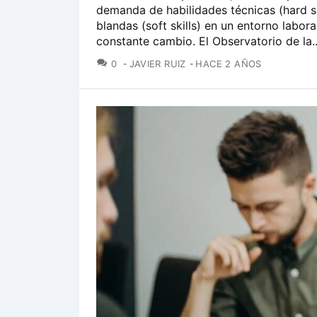
demanda de habilidades técnicas (hard sk
blandas (soft skills) en un entorno labora
constante cambio. El Observatorio de la..
COMENTARIOS
0
JAVIER RUIZ
HACE 2 AÑOS