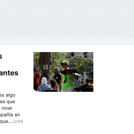
s
antes
es algo
nes que
 nivel
mpañía en
que...
LEER