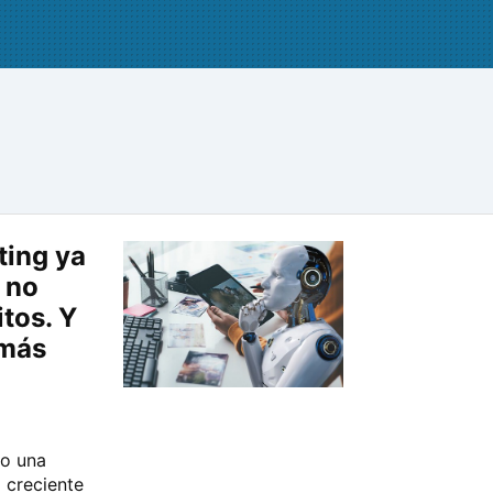
ting ya
 no
tos. Y
 más
do una
 creciente