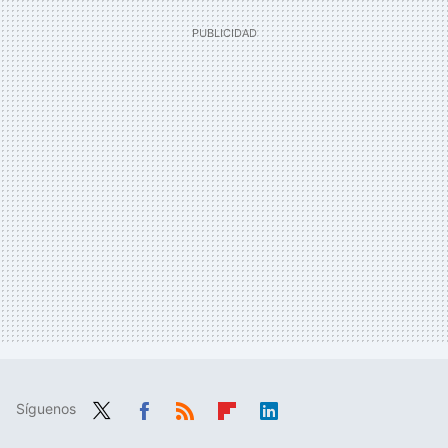
Síguenos
Twit
Fac
RSS
Flip
Link