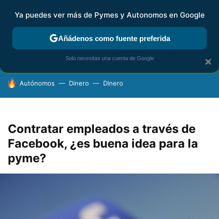
Ya puedes ver más de Pymes y Autonomos en Google
FISCALIDAD Y CONTABILIDAD
KIT DIGITAL
RENTA
AG
Añádenos como fuente preferida
Solo necesitas una cuenta de Google
×
HOY SE HABLA DE
Autónomos
Dinero
Dinero
Contratar empleados a través de
Facebook, ¿es buena idea para la
pyme?