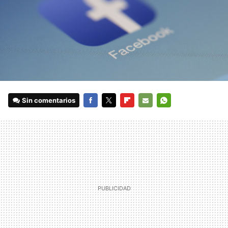
Sin comentarios
FACEBOOK
TWITTER
FLIPBOARD
E-
WHATSAPP
MAIL