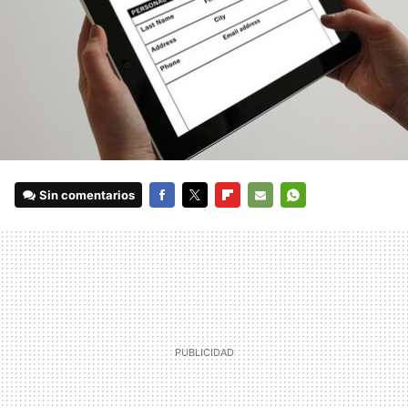
Sin comentarios
FACEBOOK
TWITTER
FLIPBOARD
E-
WHATSAPP
MAIL