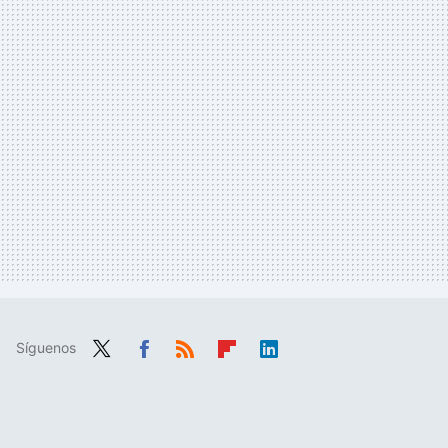
Síguenos
Twit
Fac
RSS
Flip
Link
ter
ebo
boa
edIn
ok
rd