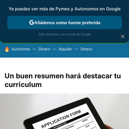
Ya puedes ver más de Pymes y Autonomos en Google
FISCALIDAD Y CONTABILIDAD
KIT DIGITAL
RENTA
AG
Añádenos como fuente preferida
Solo necesitas una cuenta de Google
×
HOY SE HABLA DE
Autónomo
Dinero
Alquiler
Dinero
Un buen resumen hará destacar tu
curriculum