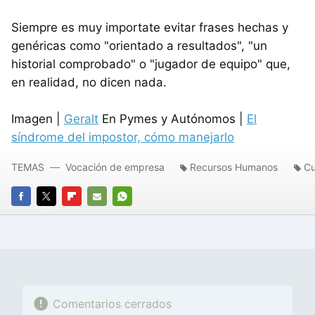
Siempre es muy importate evitar frases hechas y
genéricas como "orientado a resultados", "un
historial comprobado" o "jugador de equipo" que,
en realidad, no dicen nada.
Imagen |
Geralt
En Pymes y Autónomos |
El
síndrome del impostor, cómo manejarlo
TEMAS
Vocación de empresa
Recursos Humanos
Cu
FACEBOOK
TWITTER
FLIPBOARD
E-
WHATSAPP
MAIL
Comentarios cerrados