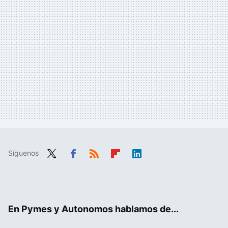
Síguenos
Twit
Fac
RSS
Flip
Link
ter
ebo
boa
edIn
ok
rd
En Pymes y Autonomos hablamos de...