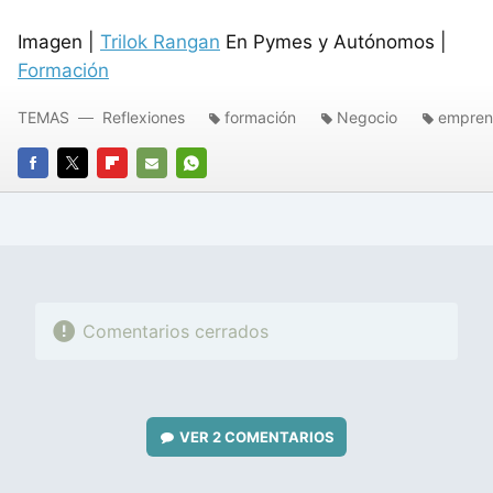
Imagen |
Trilok Rangan
En Pymes y Autónomos |
Formación
TEMAS
Reflexiones
formación
Negocio
empren
FACEBOOK
TWITTER
FLIPBOARD
E-
WHATSAPP
MAIL
Comentarios cerrados
VER
2 COMENTARIOS