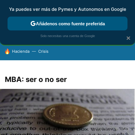
Ya puedes ver más de Pymes y Autonomos en Google
FISCALIDAD Y CONTABILIDAD
KIT DIGITAL
RENTA
AG
Añádenos como fuente preferida
Solo necesitas una cuenta de Google
×
HOY SE HABLA DE
Hacienda
Crisis
MBA: ser o no ser