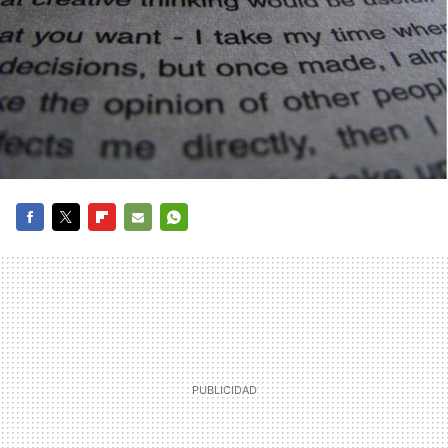
FACEBOOK
TWITTER
FLIPBOARD
E-
WHATSAPP
MAIL