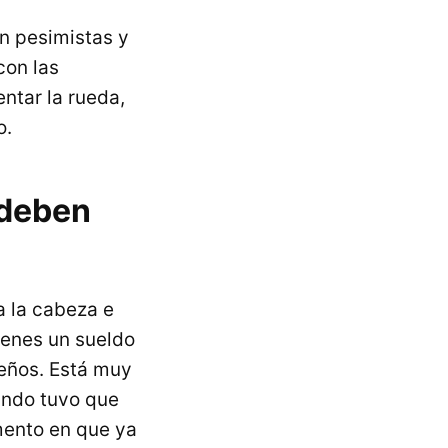
n pesimistas y
con las
entar la rueda,
o.
 deben
a la cabeza e
tienes un sueldo
ueños. Está muy
ando tuvo que
mento en que ya