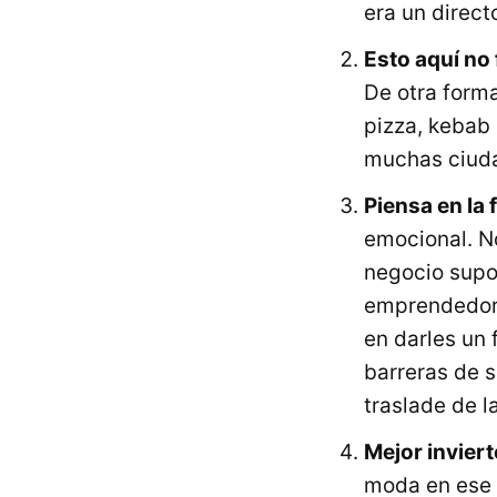
era un direct
Esto aquí no
De otra form
pizza, kebab
muchas ciud
Piensa en la 
emocional. N
negocio supo
emprendedore
en darles un 
barreras de s
traslade de l
Mejor inviert
moda en ese 