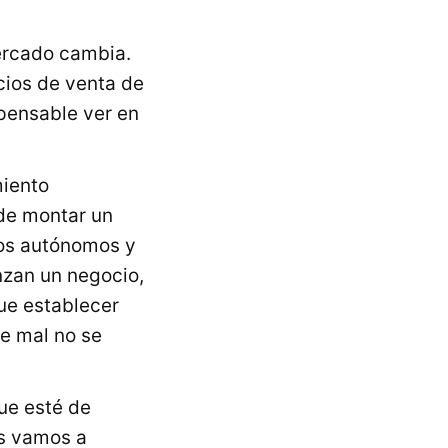
mercado cambia.
cios de venta de
pensable ver en
miento
de montar un
hos autónomos y
zan un negocio,
que establecer
le mal no se
que esté de
os vamos a