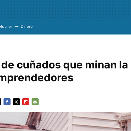
Alquiler
Dinero
s de cuñados que minan la
emprendedores
FACEBOOK
TWITTER
FLIPBOARD
E-
MAIL