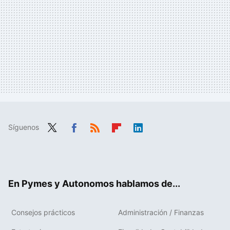
Síguenos
Twit
Fac
RSS
Flip
Link
ter
ebo
boa
edIn
ok
rd
En Pymes y Autonomos hablamos de...
Consejos prácticos
Administración / Finanzas