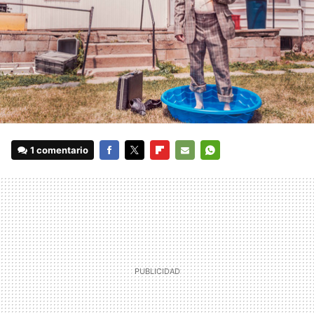
1 comentario
FACEBOOK
TWITTER
FLIPBOARD
E-
WHATSAPP
MAIL