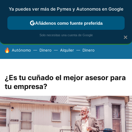
Ya puedes ver más de Pymes y Autonomos en Google
FISCALIDAD Y CONTABILIDAD
KIT DIGITAL
RENTA
AG
Añádenos como fuente preferida
Solo necesitas una cuenta de Google
×
HOY SE HABLA DE
Autónomo
Dinero
Alquiler
Dinero
¿Es tu cuñado el mejor asesor para
tu empresa?