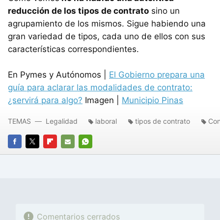
reducción de los tipos de contrato
sino un
agrupamiento de los mismos. Sigue habiendo una
gran variedad de tipos, cada uno de ellos con sus
características correspondientes.
En Pymes y Autónomos |
El Gobierno prepara una
guía para aclarar las modalidades de contrato:
¿servirá para algo?
Imagen |
Municipio Pinas
TEMAS
Legalidad
laboral
tipos de contrato
Con
FACEBOOK
TWITTER
FLIPBOARD
E-
WHATSAPP
MAIL
Comentarios cerrados