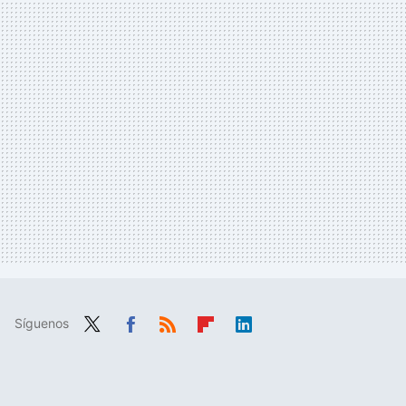
Síguenos
Twit
Fac
RSS
Flip
Link
ter
ebo
boa
edIn