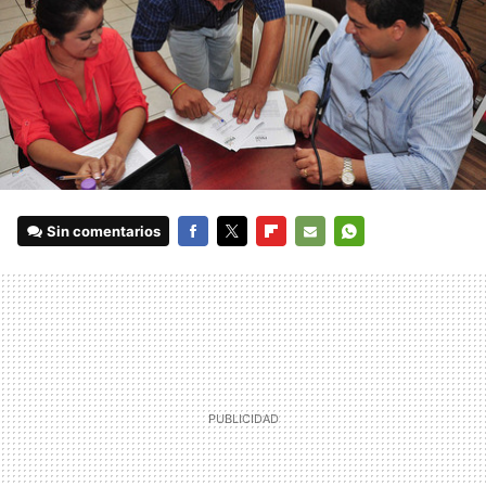
Sin comentarios
FACEBOOK
TWITTER
FLIPBOARD
E-
WHATSAPP
MAIL