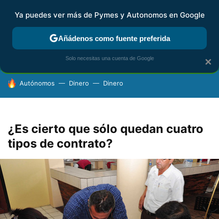
Ya puedes ver más de Pymes y Autonomos en Google
FISCALIDAD Y CONTABILIDAD
KIT DIGITAL
RENTA
AG
Añádenos como fuente preferida
Solo necesitas una cuenta de Google
×
HOY SE HABLA DE
Autónomos
Dinero
Dinero
¿Es cierto que sólo quedan cuatro
tipos de contrato?