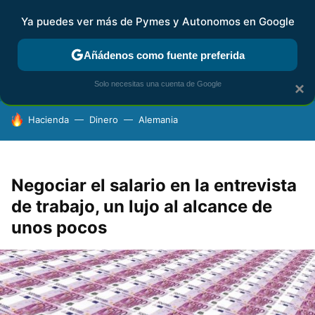
Ya puedes ver más de Pymes y Autonomos en Google
FISCALIDAD Y CONTABILIDAD
KIT DIGITAL
RENTA
AG
Añádenos como fuente preferida
Solo necesitas una cuenta de Google
×
HOY SE HABLA DE
Hacienda
Dinero
Alemania
Negociar el salario en la entrevista
de trabajo, un lujo al alcance de
unos pocos