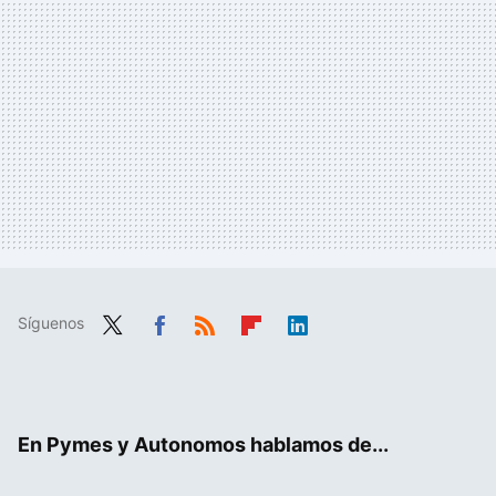
Síguenos
Twit
Fac
RSS
Flip
Link
ter
ebo
boa
edIn
ok
rd
En Pymes y Autonomos hablamos de...