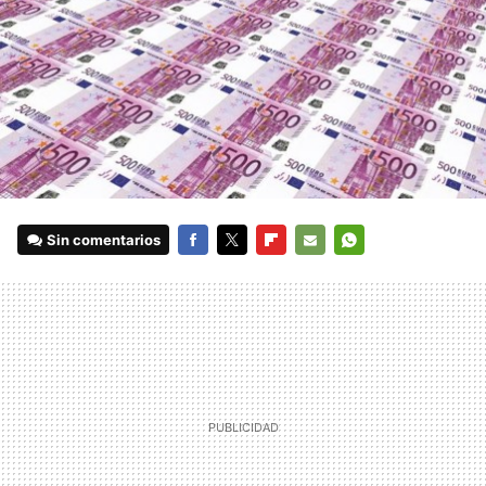
Sin comentarios
FACEBOOK
TWITTER
FLIPBOARD
E-
WHATSAPP
MAIL