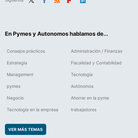
Twit
Fac
RSS
Flip
Link
ter
ebo
boa
edIn
ok
rd
En Pymes y Autonomos hablamos de...
Consejos prácticos
Administración / Finanzas
Estrategia
Fiscalidad y Contabilidad
Management
Tecnología
pymes
Autónomos
Negocio
Ahorrar en la pyme
Tecnología en la empresa
trabajadores
VER MÁS TEMAS