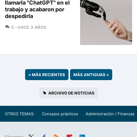
llamarla "ChatGPT" en el
trabajo y acabaron por
despedirla
COMENTARIOS
0
HACE 3 AÑOS
«
MÁS RECIENTES
MÁS ANTIGUAS
»
ARCHIVO DE NOTICIAS
OTROS TEMAS:
Consejos prácticos
Administración / Finanzas
Síguenos