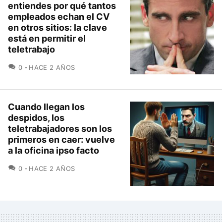
entiendes por qué tantos
empleados echan el CV
en otros sitios: la clave
está en permitir el
teletrabajo
COMENTARIOS
0
HACE 2 AÑOS
Cuando llegan los
despidos, los
teletrabajadores son los
primeros en caer: vuelve
a la oficina ipso facto
COMENTARIOS
0
HACE 2 AÑOS