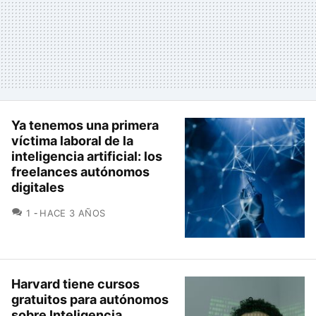
Ya tenemos una primera
víctima laboral de la
inteligencia artificial: los
freelances autónomos
digitales
COMENTARIOS
1
HACE 3 AÑOS
Harvard tiene cursos
gratuitos para autónomos
sobre Inteligencia