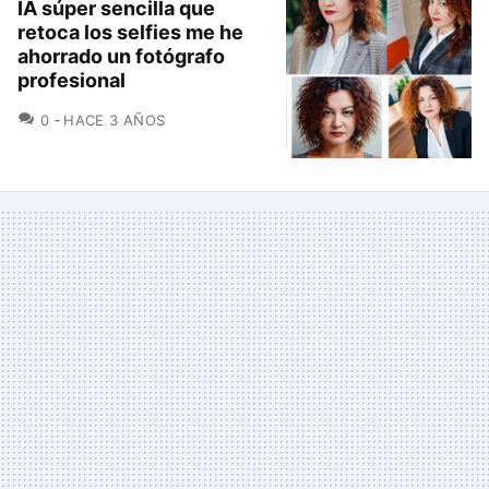
IA súper sencilla que
retoca los selfies me he
ahorrado un fotógrafo
profesional
COMENTARIOS
0
HACE 3 AÑOS