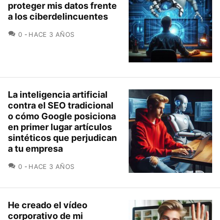
proteger mis datos frente
a los ciberdelincuentes
COMENTARIOS
0
HACE 3 AÑOS
La inteligencia artificial
contra el SEO tradicional
o cómo Google posiciona
en primer lugar artículos
sintéticos que perjudican
a tu empresa
COMENTARIOS
0
HACE 3 AÑOS
He creado el vídeo
corporativo de mi