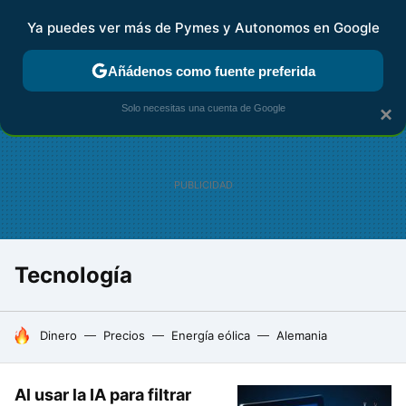
Ya puedes ver más de Pymes y Autonomos en Google
FISCALIDAD Y CONTABILIDAD
KIT DIGITAL
RENTA
AG
Añádenos como fuente preferida
Solo necesitas una cuenta de Google
×
Tecnología
HOY SE HABLA DE
Dinero
Precios
Energía eólica
Alemania
Al usar la IA para filtrar