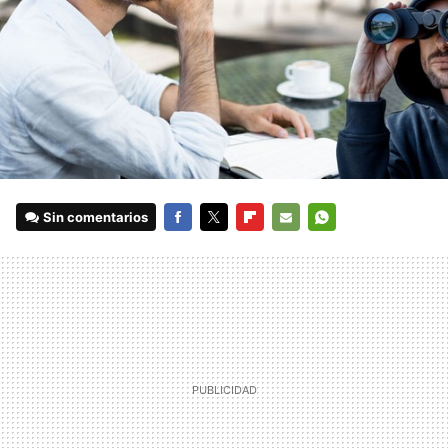
Sin comentarios
FACEBOOK
TWITTER
FLIPBOARD
E-
WHATSAPP
MAIL