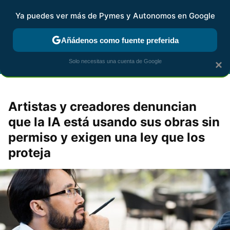
Ya puedes ver más de Pymes y Autonomos en Google
FISCALIDAD Y CONTABILIDAD
KIT DIGITAL
RENTA
AG
Añádenos como fuente preferida
Solo necesitas una cuenta de Google
×
Artistas y creadores denuncian
que la IA está usando sus obras sin
permiso y exigen una ley que los
proteja