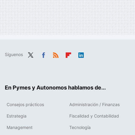
Síguenos
Twit
Fac
RSS
Flip
Link
ter
ebo
boa
edIn
ok
rd
En Pymes y Autonomos hablamos de...
Consejos prácticos
Administración / Finanzas
Estrategia
Fiscalidad y Contabilidad
Management
Tecnología