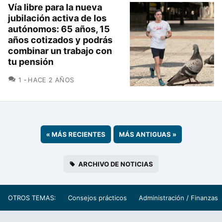
Vía libre para la nueva
jubilación activa de los
autónomos: 65 años, 15
años cotizados y podrás
combinar un trabajo con
tu pensión
COMENTARIOS
1
HACE 2 AÑOS
«
MÁS RECIENTES
MÁS ANTIGUAS
»
ARCHIVO DE NOTICIAS
OTROS TEMAS:
Consejos prácticos
Administración / Finanzas