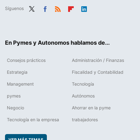
Síguenos
Twit
Fac
RSS
Flip
Link
ter
ebo
boa
edIn
ok
rd
En Pymes y Autonomos hablamos de...
Consejos prácticos
Administración / Finanzas
Estrategia
Fiscalidad y Contabilidad
Management
Tecnología
pymes
Autónomos
Negocio
Ahorrar en la pyme
Tecnología en la empresa
trabajadores
VER MÁS TEMAS