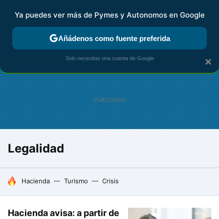
Ya puedes ver más de Pymes y Autonomos en Google
FISCALIDAD Y CONTABILIDAD
KIT DIGITAL
RENTA
AG
Añádenos como fuente preferida
Solo necesitas una cuenta de Google
×
Legalidad
HOY SE HABLA DE
Hacienda
Turismo
Crisis
Hacienda avisa: a partir de