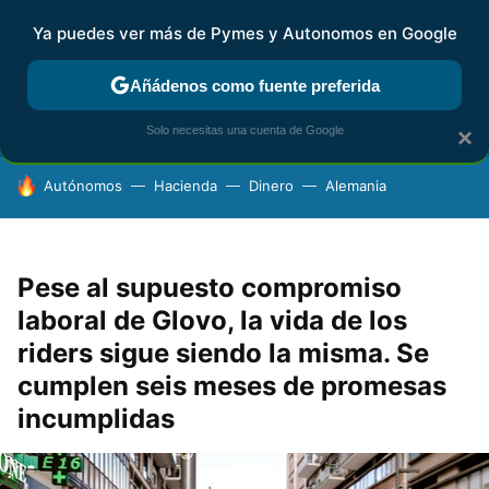
Ya puedes ver más de Pymes y Autonomos en Google
FISCALIDAD Y CONTABILIDAD
KIT DIGITAL
RENTA
AG
Añádenos como fuente preferida
Solo necesitas una cuenta de Google
×
HOY SE HABLA DE
Autónomos
Hacienda
Dinero
Alemania
Pese al supuesto compromiso
laboral de Glovo, la vida de los
riders sigue siendo la misma. Se
cumplen seis meses de promesas
incumplidas