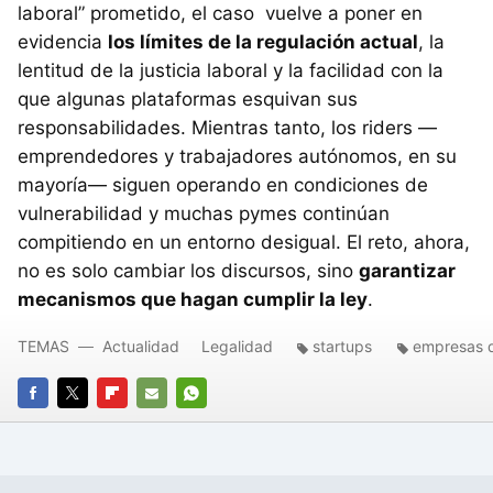
laboral” prometido, el caso vuelve a poner en
evidencia
los límites de la regulación actual
, la
lentitud de la justicia laboral y la facilidad con la
que algunas plataformas esquivan sus
responsabilidades. Mientras tanto, los riders —
emprendedores y trabajadores autónomos, en su
mayoría— siguen operando en condiciones de
vulnerabilidad y muchas pymes continúan
compitiendo en un entorno desigual. El reto, ahora,
no es solo cambiar los discursos, sino
garantizar
mecanismos que hagan cumplir la ley
.
TEMAS
Actualidad
Legalidad
startups
empresas d
FACEBOOK
TWITTER
FLIPBOARD
E-
WHATSAPP
MAIL