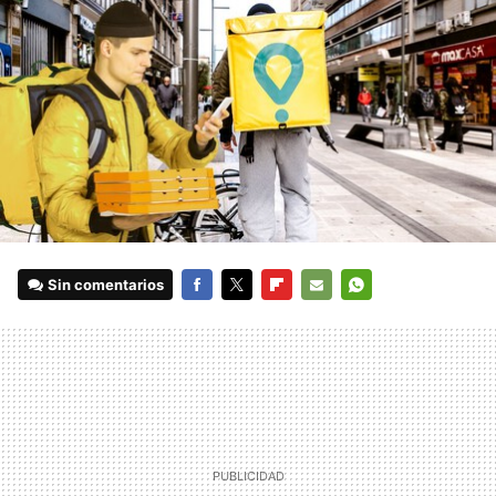
Sin comentarios
FACEBOOK
TWITTER
FLIPBOARD
E-
WHATSAPP
MAIL