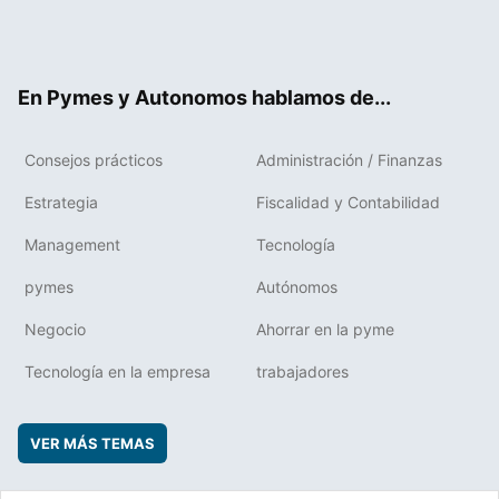
Twit
Fac
RSS
Flip
Link
ter
ebo
boa
edIn
ok
rd
En Pymes y Autonomos hablamos de...
Consejos prácticos
Administración / Finanzas
Estrategia
Fiscalidad y Contabilidad
Management
Tecnología
pymes
Autónomos
Negocio
Ahorrar en la pyme
Tecnología en la empresa
trabajadores
VER MÁS TEMAS