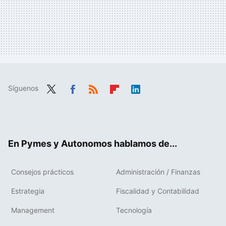
Síguenos
Twit
Fac
RSS
Flip
Link
ter
ebo
boa
edIn
ok
rd
En Pymes y Autonomos hablamos de...
Consejos prácticos
Administración / Finanzas
Estrategia
Fiscalidad y Contabilidad
Management
Tecnología