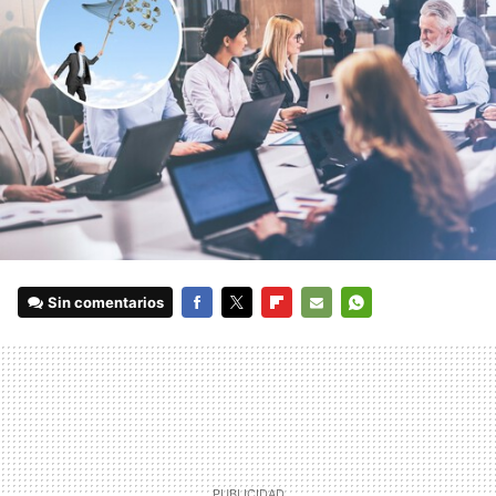
Sin comentarios
FACEBOOK
TWITTER
FLIPBOARD
E-
WHATSAPP
MAIL