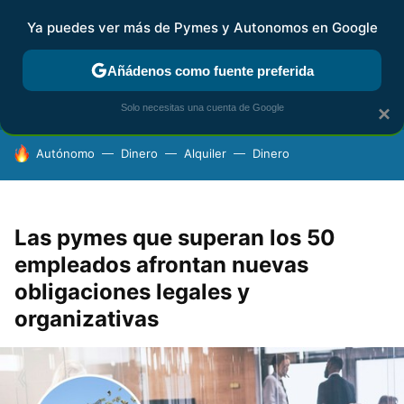
Ya puedes ver más de Pymes y Autonomos en Google
FISCALIDAD Y CONTABILIDAD
KIT DIGITAL
RENTA
AG
Añádenos como fuente preferida
Solo necesitas una cuenta de Google
×
HOY SE HABLA DE
Autónomo
Dinero
Alquiler
Dinero
Las pymes que superan los 50
empleados afrontan nuevas
obligaciones legales y
organizativas