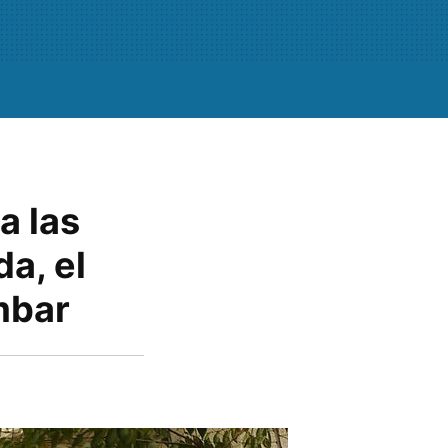
a las
a, el
mbar