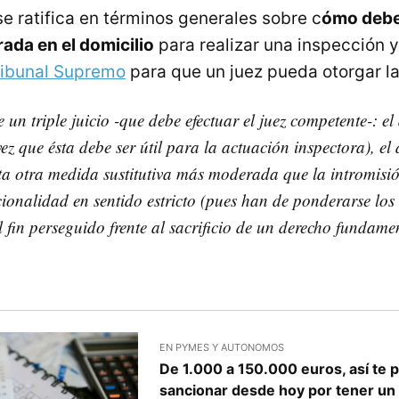
 se ratifica en términos generales sobre c
ómo debe
rada en el domicilio
para realizar una inspección y
ribunal Supremo
para que un juez pueda otorgar la
un triple juicio -que debe efectuar el juez competente-: el
z que ésta debe ser útil para la actuación inspectora), el 
sta otra medida sustitutiva más moderada que la intromisió
cionalidad en sentido estricto (pues han de ponderarse los 
 fin perseguido frente al sacrificio de un derecho fundame
EN PYMES Y AUTONOMOS
De 1.000 a 150.000 euros, así te
sancionar desde hoy por tener u