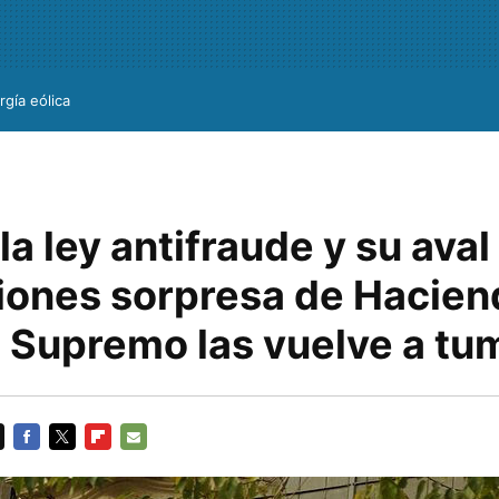
rgía eólica
la ley antifraude y su aval 
iones sorpresa de Haciend
l Supremo las vuelve a tu
FACEBOOK
TWITTER
FLIPBOARD
E-
MAIL