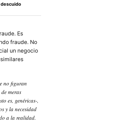
e descuido
raude. Es
ndo fraude. No
icial un negocio
similares
ue no figuran
a de meras
to es, genéricas-,
ios y la necesidad
do a la realidad.