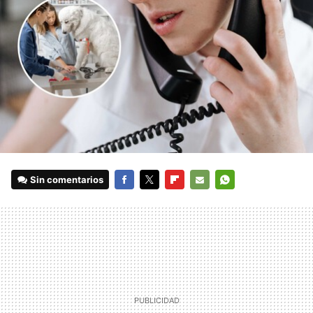
Sin comentarios
FACEBOOK
TWITTER
FLIPBOARD
E-
WHATSAPP
MAIL