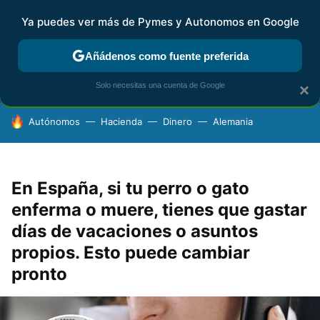
Ya puedes ver más de Pymes y Autonomos en Google
FISCALIDAD Y CONTABILIDAD
KIT DIGITAL
RENTA
AG
Añádenos como fuente preferida
Solo necesitas una cuenta de Google
×
HOY SE HABLA DE
Autónomos
Hacienda
Dinero
Alemania
En España, si tu perro o gato
enferma o muere, tienes que gastar
días de vacaciones o asuntos
propios. Esto puede cambiar
pronto