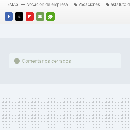
TEMAS
Vocación de empresa
Vacaciones
estatuto d
FACEBOOK
TWITTER
FLIPBOARD
E-
WHATSAPP
MAIL
Comentarios cerrados