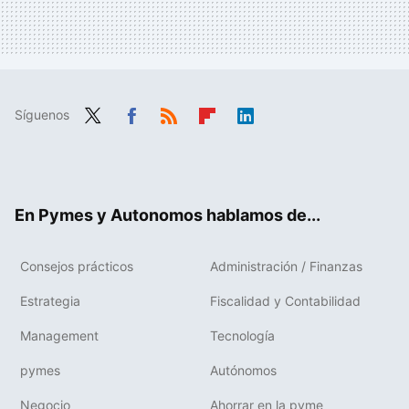
Síguenos
Twit
Fac
RSS
Flip
Link
ter
ebo
boa
edIn
ok
rd
En Pymes y Autonomos hablamos de...
Consejos prácticos
Administración / Finanzas
Estrategia
Fiscalidad y Contabilidad
Management
Tecnología
pymes
Autónomos
Negocio
Ahorrar en la pyme