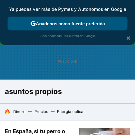
Ya puedes ver más de Pymes y Autonomos en Google
FISCALIDAD Y CONTABILIDAD
KIT DIGITAL
RENTA
AG
Añádenos como fuente preferida
Solo necesitas una cuenta de Google
×
asuntos propios
HOY SE HABLA DE
Dinero
Precios
Energía eólica
En España, si tu perro o