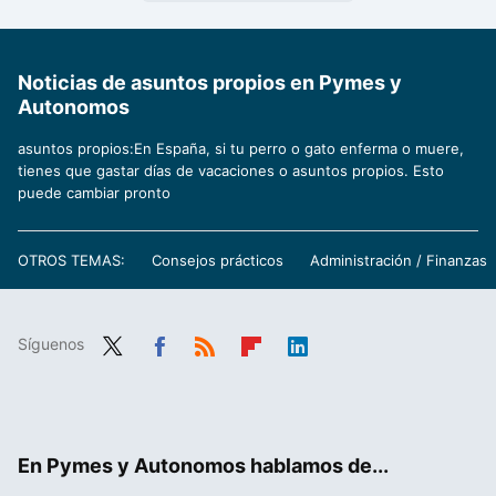
Noticias de asuntos propios en Pymes y
Autonomos
asuntos propios:En España, si tu perro o gato enferma o muere,
tienes que gastar días de vacaciones o asuntos propios. Esto
puede cambiar pronto
OTROS TEMAS:
Consejos prácticos
Administración / Finanzas
Síguenos
Twit
Fac
RSS
Flip
Link
ter
ebo
boa
edIn
ok
rd
En Pymes y Autonomos hablamos de...