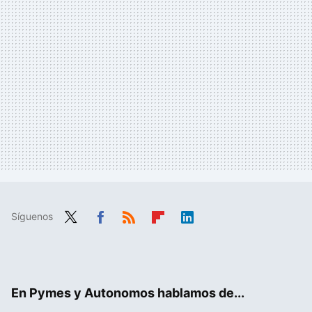
Síguenos
Twit
Fac
RSS
Flip
Link
ter
ebo
boa
edIn
ok
rd
En Pymes y Autonomos hablamos de...