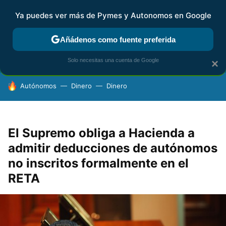
Ya puedes ver más de Pymes y Autonomos en Google
FISCALIDAD Y CONTABILIDAD
KIT DIGITAL
RENTA
AG
Añádenos como fuente preferida
Solo necesitas una cuenta de Google
×
HOY SE HABLA DE
Autónomos
Dinero
Dinero
El Supremo obliga a Hacienda a
admitir deducciones de autónomos
no inscritos formalmente en el
RETA