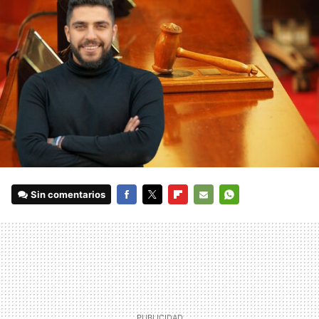
Sin comentarios
FACEBOOK
TWITTER
FLIPBOARD
E-
WHATSAPP
MAIL