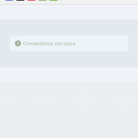
FACEBOOK
TWITTER
FLIPBOARD
E-
WHATSAPP
MAIL
Comentarios cerrados