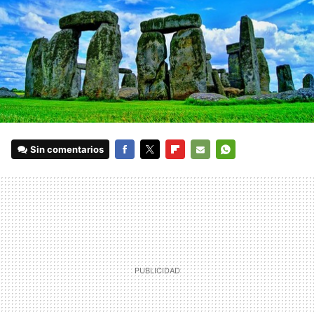
Sin comentarios
FACEBOOK
TWITTER
FLIPBOARD
E-
WHATSAPP
MAIL