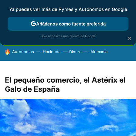
Ya puedes ver más de Pymes y Autonomos en Google
FISCALIDAD Y CONTABILIDAD
KIT DIGITAL
RENTA
AG
Añádenos como fuente preferida
Solo necesitas una cuenta de Google
×
HOY SE HABLA DE
Autónomos
Hacienda
Dinero
Alemania
El pequeño comercio, el Astérix el
Galo de España