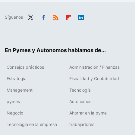
Síguenos
Twit
Fac
RSS
Flip
Link
ter
ebo
boa
edIn
ok
rd
En Pymes y Autonomos hablamos de...
Consejos prácticos
Administración / Finanzas
Estrategia
Fiscalidad y Contabilidad
Management
Tecnología
pymes
Autónomos
Negocio
Ahorrar en la pyme
Tecnología en la empresa
trabajadores