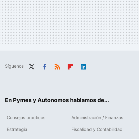
Síguenos
Twit
Fac
RSS
Flip
Link
ter
ebo
boa
edIn
ok
rd
En Pymes y Autonomos hablamos de...
Consejos prácticos
Administración / Finanzas
Estrategia
Fiscalidad y Contabilidad