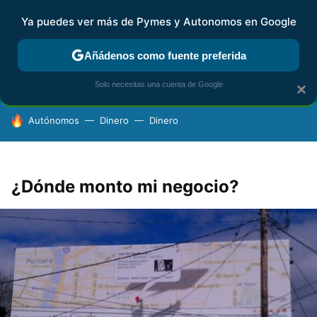
Ya puedes ver más de Pymes y Autonomos en Google
FISCALIDAD Y CONTABILIDAD
KIT DIGITAL
RENTA
AG
Añádenos como fuente preferida
Solo necesitas una cuenta de Google
×
HOY SE HABLA DE
Autónomos
Dinero
Dinero
¿Dónde monto mi negocio?