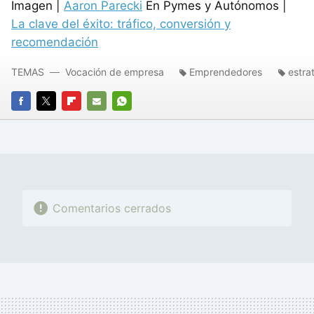
Imagen |
Aaron Parecki
En Pymes y Autónomos |
La clave del éxito: tráfico, conversión y
recomendación
TEMAS
Vocación de empresa
Emprendedores
estra
FACEBOOK
TWITTER
FLIPBOARD
E-
WHATSAPP
MAIL
Comentarios cerrados