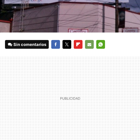
Sin comentarios
FACEBOOK
TWITTER
FLIPBOARD
E-
WHATSAPP
MAIL