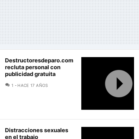
Destructoresdeparo.com
recluta personal con
publicidad gratuita
COMENTARIOS
1
HACE 17 AÑOS
Distracciones sexuales
en el trabajo