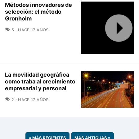
Métodos innovadores de
selección: el método
Gronholm
COMENTARIOS
5
HACE 17 AÑOS
La movilidad geográfica
como traba al crecimiento
empresarial y personal
COMENTARIOS
2
HACE 17 AÑOS
«
MÁS RECIENTES
MÁS ANTIGUAS
»