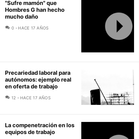
"Sufre mamón" que
Hombres G han hecho
mucho daño
COMENTARIOS
0
HACE 17 AÑOS
Precariedad laboral para
autónomos: ejemplo real
en oferta de trabajo
COMENTARIOS
12
HACE 17 AÑOS
La compenetración en los
equipos de trabajo