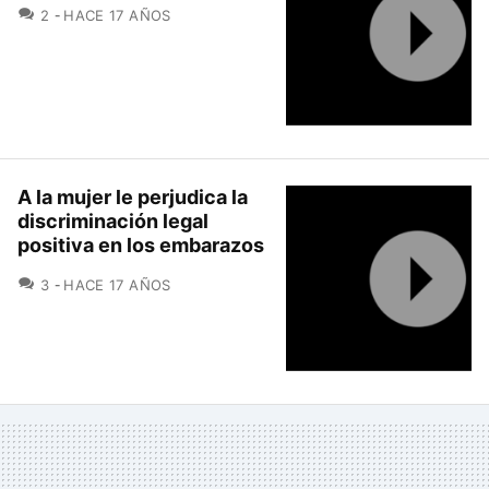
COMENTARIOS
2
HACE 17 AÑOS
A la mujer le perjudica la
discriminación legal
positiva en los embarazos
COMENTARIOS
3
HACE 17 AÑOS