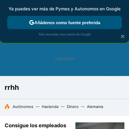
Ya puedes ver más de Pymes y Autonomos en Google
FISCALIDAD Y CONTABILIDAD
KIT DIGITAL
RENTA
AG
Añádenos como fuente preferida
Solo necesitas una cuenta de Google
×
rrhh
HOY SE HABLA DE
Autónomos
Hacienda
Dinero
Alemania
Consigue los empleados