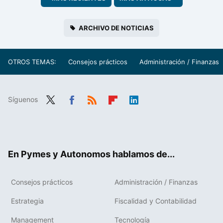
ARCHIVO DE NOTICIAS
OTROS TEMAS:
Consejos prácticos
Administración / Finanzas
Síguenos
Twit
Fac
RSS
Flip
Link
ter
ebo
boa
edIn
ok
rd
En Pymes y Autonomos hablamos de...
Consejos prácticos
Administración / Finanzas
Estrategia
Fiscalidad y Contabilidad
Management
Tecnología