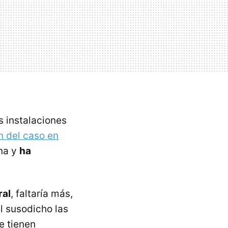
s instalaciones
n del caso en
rna y
ha
ral
, faltaría más,
l susodicho las
e tienen