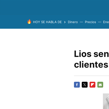
HOY SE HABLA DE
Dinero
Precios
Ene
Lios se
cliente
FACEBOOK
TWITTER
FLIPBOARD
E-
MAIL