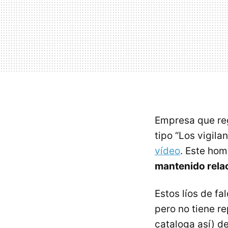
Empresa que reg
tipo “Los vigila
vídeo
. Este hom
mantenido relac
Estos líos de fa
pero no tiene r
cataloga así) de