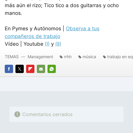
más aún el rizo; Tico tico a dos guitarras y ocho
manos.
En Pymes y Autónomos |
Observa a tus
compañeros de trabajo
Vídeo | Youtube
(I)
y
(II)
TEMAS
Management
rrhh
música
trabajo en e
FACEBOOK
TWITTER
FLIPBOARD
E-
WHATSAPP
MAIL
Comentarios cerrados