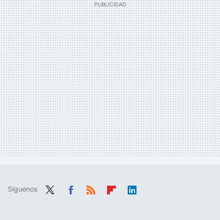
Síguenos
Twit
Fac
RSS
Flip
Link
ter
ebo
boa
edIn