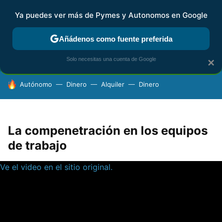
Ya puedes ver más de Pymes y Autonomos en Google
FISCALIDAD Y CONTABILIDAD
KIT DIGITAL
RENTA
AG
Añádenos como fuente preferida
Solo necesitas una cuenta de Google
×
HOY SE HABLA DE
Autónomo
Dinero
Alquiler
Dinero
La compenetración en los equipos
de trabajo
Ve el video en el sitio original.