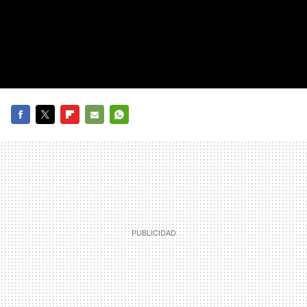
FACEBOOK
TWITTER
FLIPBOARD
E-
WHATSAPP
MAIL