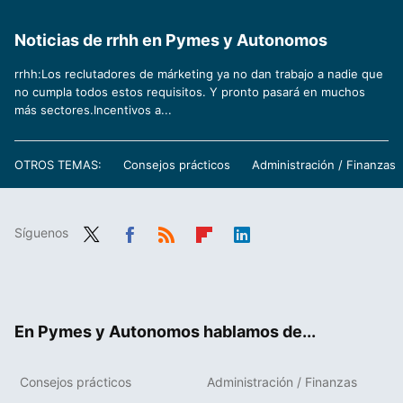
Noticias de rrhh en Pymes y Autonomos
rrhh:Los reclutadores de márketing ya no dan trabajo a nadie que
no cumpla todos estos requisitos. Y pronto pasará en muchos
más sectores.Incentivos a...
OTROS TEMAS:
Consejos prácticos
Administración / Finanzas
Síguenos
Twit
Fac
RSS
Flip
Link
ter
ebo
boa
edIn
ok
rd
En Pymes y Autonomos hablamos de...
Consejos prácticos
Administración / Finanzas