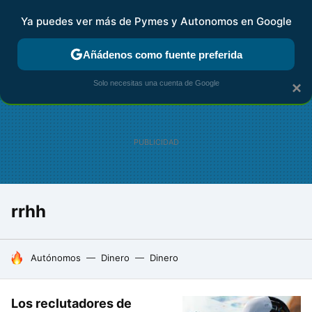
Ya puedes ver más de Pymes y Autonomos en Google
FISCALIDAD Y CONTABILIDAD
KIT DIGITAL
RENTA
AG
Añádenos como fuente preferida
Solo necesitas una cuenta de Google
×
rrhh
HOY SE HABLA DE
Autónomos
Dinero
Dinero
Los reclutadores de