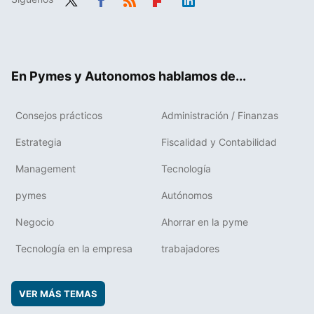
Twit
Fac
RSS
Flip
Link
ter
ebo
boa
edIn
ok
rd
En Pymes y Autonomos hablamos de...
Consejos prácticos
Administración / Finanzas
Estrategia
Fiscalidad y Contabilidad
Management
Tecnología
pymes
Autónomos
Negocio
Ahorrar en la pyme
Tecnología en la empresa
trabajadores
VER MÁS TEMAS