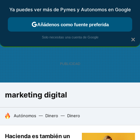
Ya puedes ver más de Pymes y Autonomos en Google
FISCALIDAD Y CONTABILIDAD
KIT DIGITAL
RENTA
AG
Añádenos como fuente preferida
Solo necesitas una cuenta de Google
×
marketing digital
HOY SE HABLA DE
Autónomos
Dinero
Dinero
Hacienda es también un