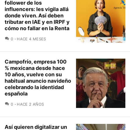
follower de los
influencers: les vigila allá
donde viven. Así deben
tributar en IAE y en IRPF y
cómo no fallar en la Renta
COMENTARIOS
0
HACE 4 MESES
Campofrío, empresa 100
% mexicana desde hace
10 años, vuelve con su
habitual anuncio navideño
celebrando la identidad
española
COMENTARIOS
0
HACE 2 AÑOS
Así quieren digitalizar un