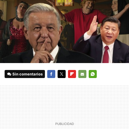
Sin comentarios
FACEBOOK
TWITTER
FLIPBOARD
E-
WHATSAPP
MAIL