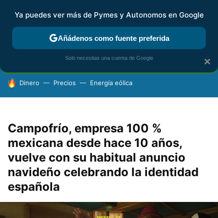
Ya puedes ver más de Pymes y Autonomos en Google
FISCALIDAD Y CONTABILIDAD
KIT DIGITAL
RENTA
AG
Añádenos como fuente preferida
Solo necesitas una cuenta de Google
×
HOY SE HABLA DE
Dinero
Precios
Energía eólica
Campofrío, empresa 100 %
mexicana desde hace 10 años,
vuelve con su habitual anuncio
navideño celebrando la identidad
española