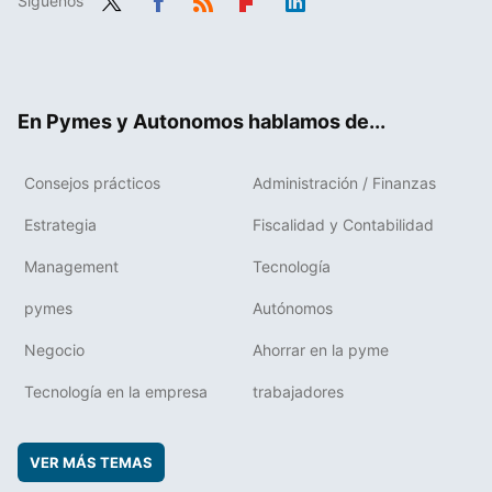
Síguenos
Twit
Fac
RSS
Flip
Link
ter
ebo
boa
edIn
ok
rd
En Pymes y Autonomos hablamos de...
Consejos prácticos
Administración / Finanzas
Estrategia
Fiscalidad y Contabilidad
Management
Tecnología
pymes
Autónomos
Negocio
Ahorrar en la pyme
Tecnología en la empresa
trabajadores
VER MÁS TEMAS