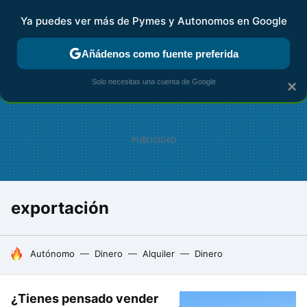
Ya puedes ver más de Pymes y Autonomos en Google
FISCALIDAD Y CONTABILIDAD
KIT DIGITAL
RENTA
AG
Añádenos como fuente preferida
Solo necesitas una cuenta de Google
×
exportación
HOY SE HABLA DE
Autónomo
Dinero
Alquiler
Dinero
¿Tienes pensado vender