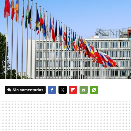
Sin comentarios
FACEBOOK
TWITTER
FLIPBOARD
E-
WHATSAPP
MAIL