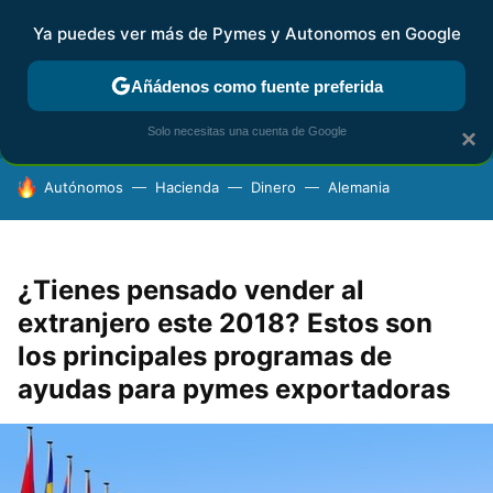
Ya puedes ver más de Pymes y Autonomos en Google
FISCALIDAD Y CONTABILIDAD
KIT DIGITAL
RENTA
AG
Añádenos como fuente preferida
Solo necesitas una cuenta de Google
×
HOY SE HABLA DE
Autónomos
Hacienda
Dinero
Alemania
¿Tienes pensado vender al
extranjero este 2018? Estos son
los principales programas de
ayudas para pymes exportadoras