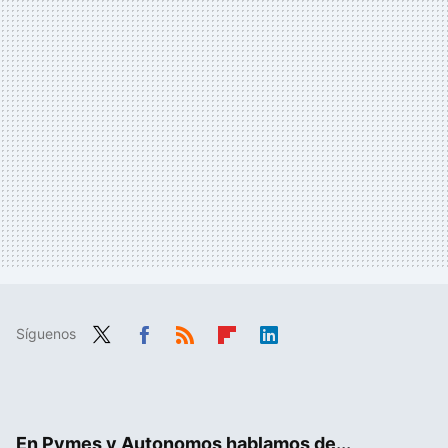
Síguenos
Twit
Fac
RSS
Flip
Link
ter
ebo
boa
edIn
ok
rd
En Pymes y Autonomos hablamos de...