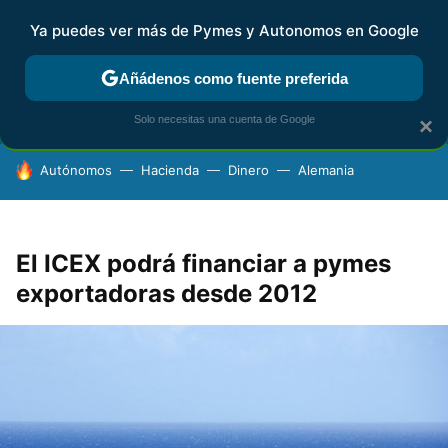
Ya puedes ver más de Pymes y Autonomos en Google
FISCALIDAD Y CONTABILIDAD
KIT DIGITAL
RENTA
AG
Añádenos como fuente preferida
Solo necesitas una cuenta de Google
×
HOY SE HABLA DE
Autónomos
Hacienda
Dinero
Alemania
El ICEX podrá financiar a pymes
exportadoras desde 2012