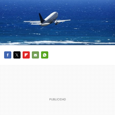
FACEBOOK
TWITTER
FLIPBOARD
E-
WHATSAPP
MAIL