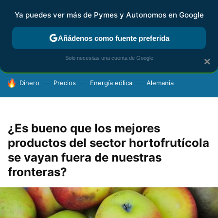
Ya puedes ver más de Pymes y Autonomos en Google
FISCALIDAD Y CONTABILIDAD
KIT DIGITAL
RENTA
AG
Añádenos como fuente preferida
Solo necesitas una cuenta de Google
×
HOY SE HABLA DE
Dinero
Precios
Energía eólica
Alemania
¿Es bueno que los mejores
productos del sector hortofrutícola
se vayan fuera de nuestras
fronteras?