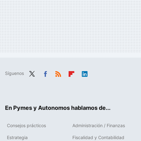
Síguenos
Twit
Fac
RSS
Flip
Link
ter
ebo
boa
edIn
ok
rd
En Pymes y Autonomos hablamos de...
Consejos prácticos
Administración / Finanzas
Estrategia
Fiscalidad y Contabilidad