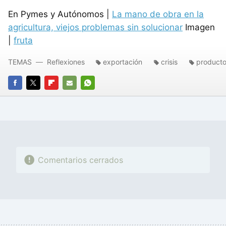
En Pymes y Autónomos |
La mano de obra en la
agricultura, viejos problemas sin solucionar
Imagen
|
fruta
TEMAS
Reflexiones
exportación
crisis
product
FACEBOOK
TWITTER
FLIPBOARD
E-
WHATSAPP
MAIL
Comentarios cerrados