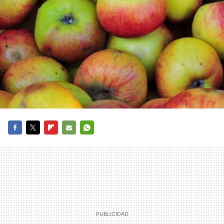
FACEBOOK
TWITTER
FLIPBOARD
E-
WHATSAPP
MAIL