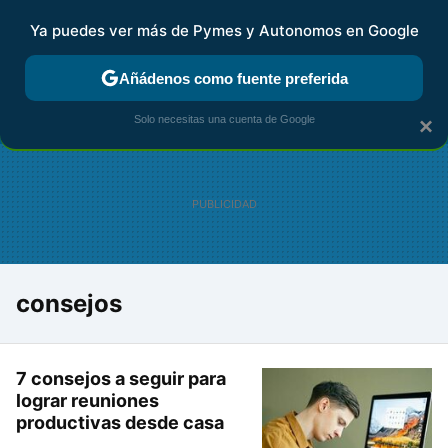
Ya puedes ver más de Pymes y Autonomos en Google
FISCALIDAD Y CONTABILIDAD
KIT DIGITAL
RENTA
AG
Añádenos como fuente preferida
Solo necesitas una cuenta de Google
×
consejos
7 consejos a seguir para
lograr reuniones
productivas desde casa