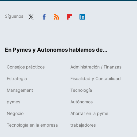
Síguenos
Twit
Fac
RSS
Flip
Link
ter
ebo
boa
edIn
ok
rd
En Pymes y Autonomos hablamos de...
Consejos prácticos
Administración / Finanzas
Estrategia
Fiscalidad y Contabilidad
Management
Tecnología
pymes
Autónomos
Negocio
Ahorrar en la pyme
Tecnología en la empresa
trabajadores