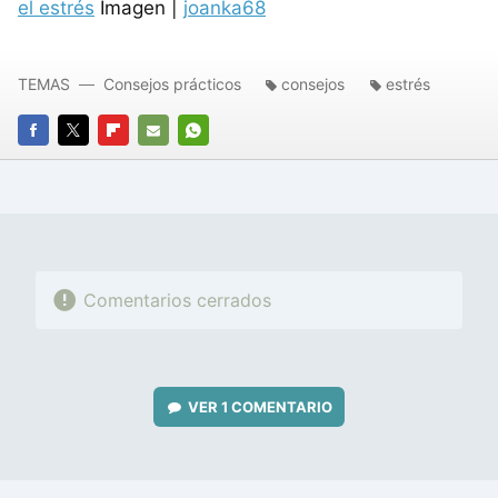
el estrés
Imagen |
joanka68
TEMAS
Consejos prácticos
consejos
estrés
FACEBOOK
TWITTER
FLIPBOARD
E-
WHATSAPP
MAIL
Comentarios cerrados
VER
1 COMENTARIO