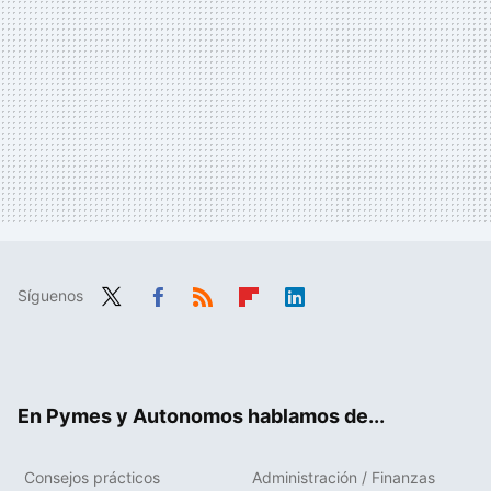
Síguenos
Twit
Fac
RSS
Flip
Link
ter
ebo
boa
edIn
ok
rd
En Pymes y Autonomos hablamos de...
Consejos prácticos
Administración / Finanzas