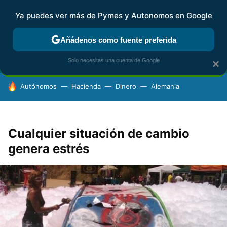
Ya puedes ver más de Pymes y Autonomos en Google
FISCALIDAD Y CONTABILIDAD
KIT DIGITAL
RENTA
AG
Añádenos como fuente preferida
Solo necesitas una cuenta de Google
×
HOY SE HABLA DE
Autónomos
Hacienda
Dinero
Alemania
Cualquier situación de cambio
genera estrés