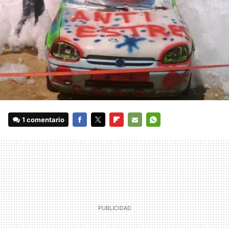
1 comentario
FACEBOOK
TWITTER
FLIPBOARD
E-
WHATSAPP
MAIL