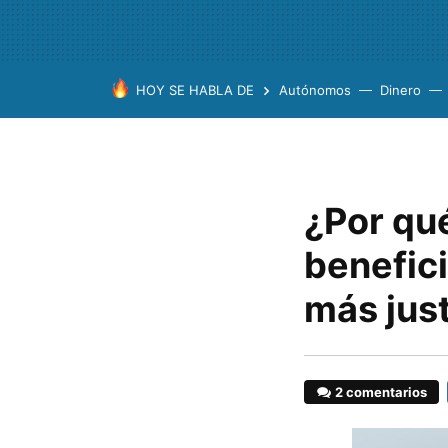
HOY SE HABLA DE
Autónomos
Dinero
¿Por qué
benefic
más just
2 comentarios