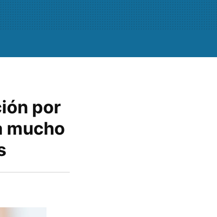
ción por
va mucho
s