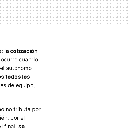
a:
la cotización
e ocurre cuando
e el autónomo
s todos los
es de equipo,
mo no tributa por
én, por el
l final,
se