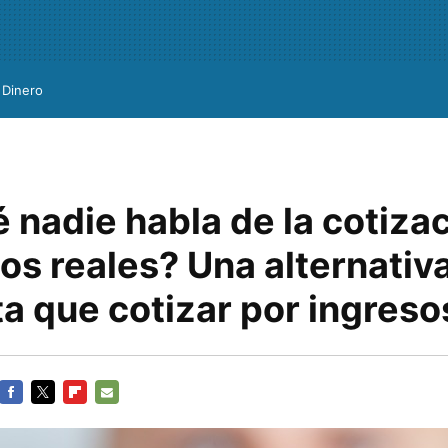
Dinero
 nadie habla de la cotiza
ios reales? Una alternati
a que cotizar por ingreso
FACEBOOK
TWITTER
FLIPBOARD
E-
MAIL