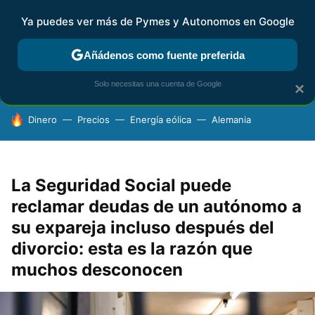
Ya puedes ver más de Pymes y Autonomos en Google
FISCALIDAD Y CONTABILIDAD
KIT DIGITAL
RENTA
AG
Añádenos como fuente preferida
Solo necesitas una cuenta de Google
×
HOY SE HABLA DE
Dinero
Precios
Energía eólica
Alemania
La Seguridad Social puede
reclamar deudas de un autónomo a
su expareja incluso después del
divorcio: esta es la razón que
muchos desconocen