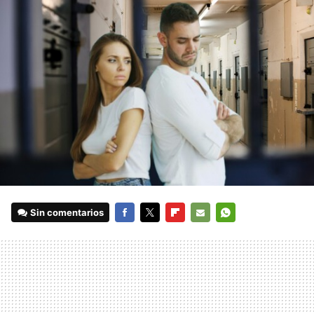
Sin comentarios
FACEBOOK
TWITTER
FLIPBOARD
E-
WHATSAPP
MAIL