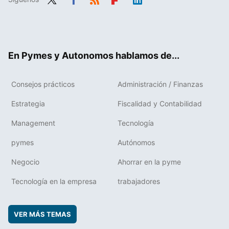
Twit
Fac
RSS
Flip
Link
ter
ebo
boa
edIn
ok
rd
En Pymes y Autonomos hablamos de...
Consejos prácticos
Administración / Finanzas
Estrategia
Fiscalidad y Contabilidad
Management
Tecnología
pymes
Autónomos
Negocio
Ahorrar en la pyme
Tecnología en la empresa
trabajadores
VER MÁS TEMAS