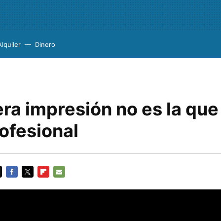
Alquiler
Dinero
ra impresión no es la que
ofesional
FACEBOOK
TWITTER
FLIPBOARD
E-
MAIL