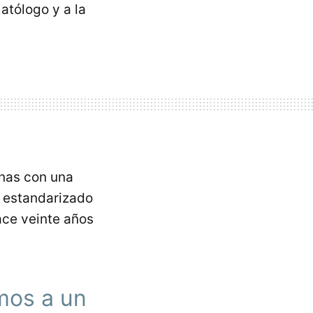
atólogo y a la
onas con una
o estandarizado
ace veinte años
mos a un