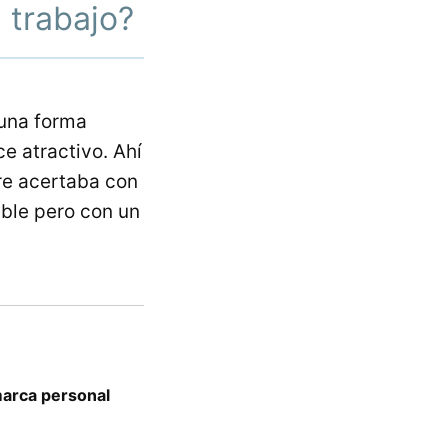
 trabajo?
una forma
ce atractivo. Ahí
re acertaba con
able pero con un
 marca personal