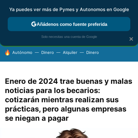
Ya puedes ver más de Pymes y Autonomos en Google
FISCALIDAD Y CONTABILIDAD
KIT DIGITAL
RENTA
AG
Añádenos como fuente preferida
Solo necesitas una cuenta de Google
×
HOY SE HABLA DE
Autónomo
Dinero
Alquiler
Dinero
Enero de 2024 trae buenas y malas
noticias para los becarios:
cotizarán mientras realizan sus
prácticas, pero algunas empresas
se niegan a pagar