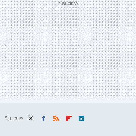
Síguenos
Twit
Fac
RSS
Flip
Link