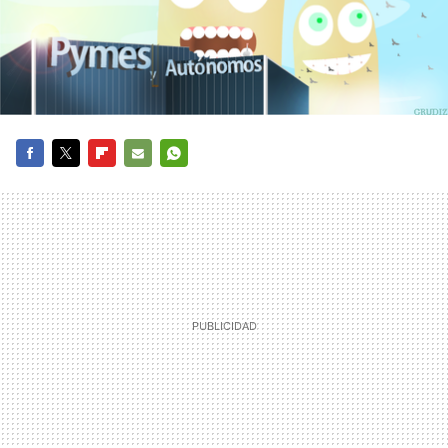
FACEBOOK
TWITTER
FLIPBOARD
E-
WHATSAPP
MAIL