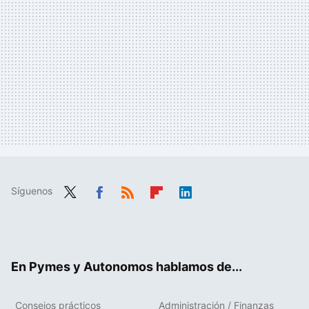
Síguenos
Twit
Fac
RSS
Flip
Link
ter
ebo
boa
edIn
ok
rd
En Pymes y Autonomos hablamos de...
Consejos prácticos
Administración / Finanzas