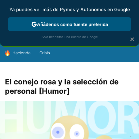
Ya puedes ver más de Pymes y Autonomos en Google
FISCALIDAD Y CONTABILIDAD
KIT DIGITAL
RENTA
AG
Añádenos como fuente preferida
Solo necesitas una cuenta de Google
×
HOY SE HABLA DE
Hacienda
Crisis
El conejo rosa y la selección de
personal [Humor]