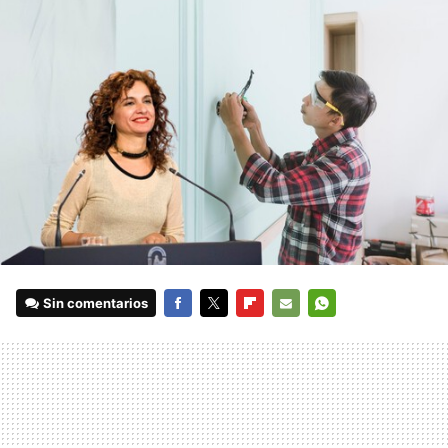
Sin comentarios
FACEBOOK
TWITTER
FLIPBOARD
E-
WHATSAPP
MAIL