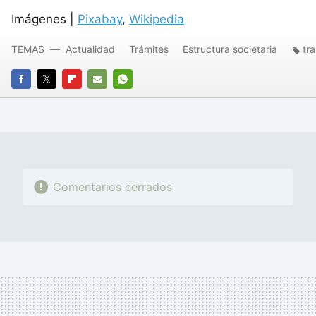
Imágenes |
Pixabay
,
Wikipedia
TEMAS
Actualidad
Trámites
Estructura societaria
tr
FACEBOOK
TWITTER
FLIPBOARD
E-
WHATSAPP
MAIL
Comentarios cerrados