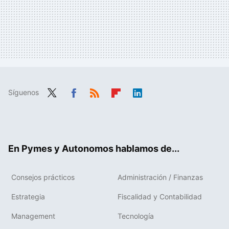
Síguenos
Twit
Fac
RSS
Flip
Link
ter
ebo
boa
edIn
ok
rd
En Pymes y Autonomos hablamos de...
Consejos prácticos
Administración / Finanzas
Estrategia
Fiscalidad y Contabilidad
Management
Tecnología