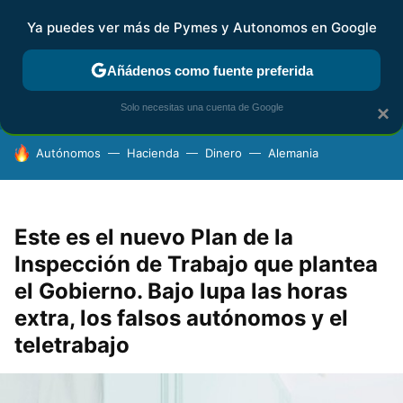
Ya puedes ver más de Pymes y Autonomos en Google
FISCALIDAD Y CONTABILIDAD
KIT DIGITAL
RENTA
AG
Añádenos como fuente preferida
Solo necesitas una cuenta de Google
×
HOY SE HABLA DE
Autónomos
Hacienda
Dinero
Alemania
Este es el nuevo Plan de la
Inspección de Trabajo que plantea
el Gobierno. Bajo lupa las horas
extra, los falsos autónomos y el
teletrabajo