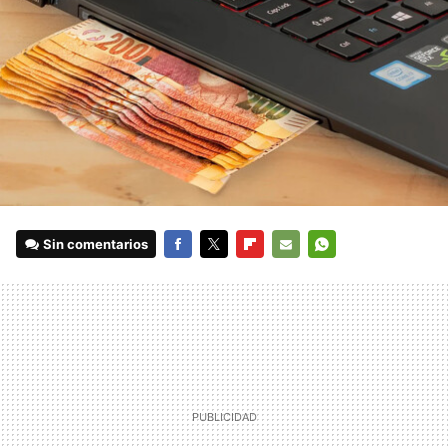
Sin comentarios
FACEBOOK
TWITTER
FLIPBOARD
E-
WHATSAPP
MAIL