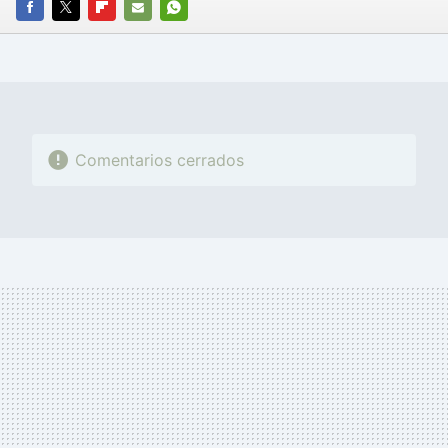
FACEBOOK
TWITTER
FLIPBOARD
E-
WHATSAPP
MAIL
Comentarios cerrados