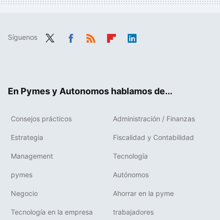
Síguenos
Twit
Fac
RSS
Flip
Link
ter
ebo
boa
edIn
ok
rd
En Pymes y Autonomos hablamos de...
Consejos prácticos
Administración / Finanzas
Estrategia
Fiscalidad y Contabilidad
Management
Tecnología
pymes
Autónomos
Negocio
Ahorrar en la pyme
Tecnología en la empresa
trabajadores