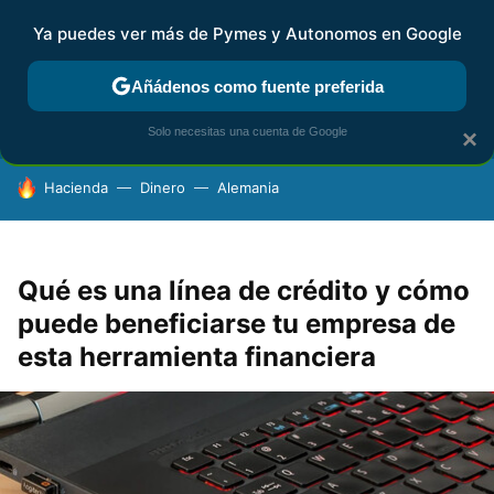
Ya puedes ver más de Pymes y Autonomos en Google
FISCALIDAD Y CONTABILIDAD
KIT DIGITAL
RENTA
AG
Añádenos como fuente preferida
Solo necesitas una cuenta de Google
×
HOY SE HABLA DE
Hacienda
Dinero
Alemania
Qué es una línea de crédito y cómo
puede beneficiarse tu empresa de
esta herramienta financiera