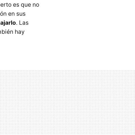
ierto es que no
zón en sus
ajarlo
. Las
mbién hay