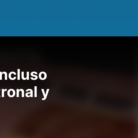
incluso
ronal y