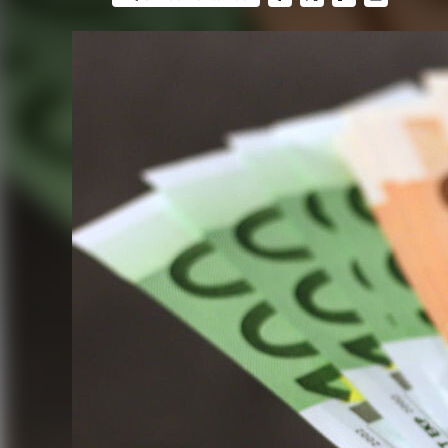
FACEBOOK
TWITTER
FLIPBOARD
E-
MAIL