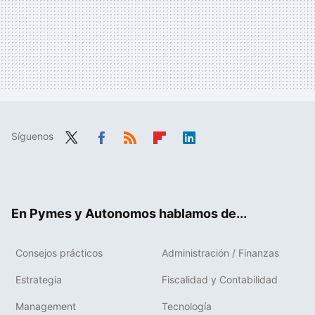
Síguenos
Twit
Fac
RSS
Flip
Link
ter
ebo
boa
edIn
ok
rd
En Pymes y Autonomos hablamos de...
Consejos prácticos
Administración / Finanzas
Estrategia
Fiscalidad y Contabilidad
Management
Tecnología