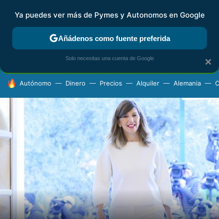
Ya puedes ver más de Pymes y Autonomos en Google
FISCALIDAD Y CONTABILIDAD
KIT DIGITAL
RENTA
AG
Añádenos como fuente preferida
Solo necesitas una cuenta de Google
×
HOY SE HABLA DE
Autónomo
Dinero
Precios
Alquiler
Alemania
C