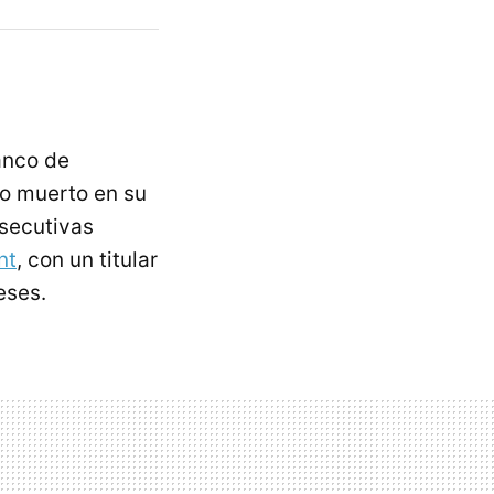
anco de
do muerto en su
nsecutivas
nt
, con un titular
eses.