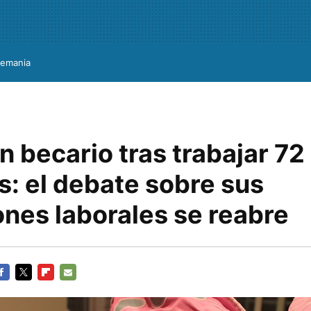
lemania
 becario tras trabajar 72
s: el debate sobre sus
ones laborales se reabre
ACEBOOK
TWITTER
FLIPBOARD
E-
MAIL