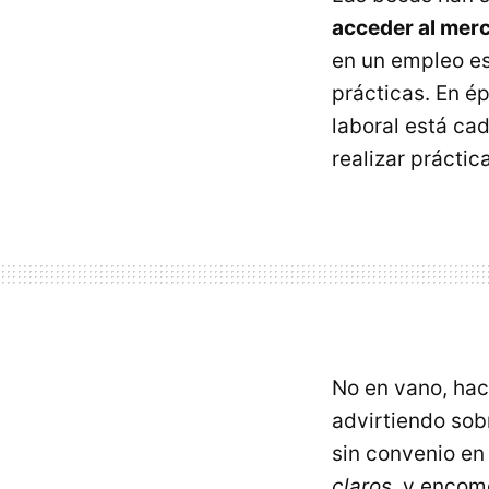
acceder al merc
en un empleo es
prácticas. En é
laboral está ca
realizar práctic
No en vano, hac
advirtiendo sobr
sin convenio en
claros
, y enco