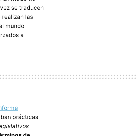
 vez se traducen
realizan las
 al mundo
orzados a
informe
zaban prácticas
legislativos
términos de