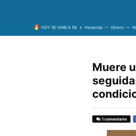
HOY SE HABLA DE
Hacienda
Dinero
A
Muere un
seguida
condici
1 comentario
F