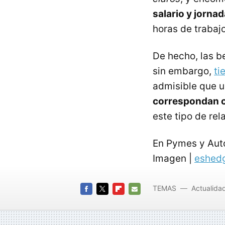
salario y jornad
horas de trabaj
De hecho, las b
sin embargo,
ti
admisible que u
correspondan co
este tipo de rel
En Pymes y Au
Imagen |
eshed
TEMAS
Actualida
FACEBOOK
TWITTER
FLIPBOARD
E-
MAIL