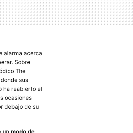
e alarma acerca
erar. Sobre
iódico The
, donde sus
 ha reabierto el
as ocasiones
or debajo de su
o un
modo de