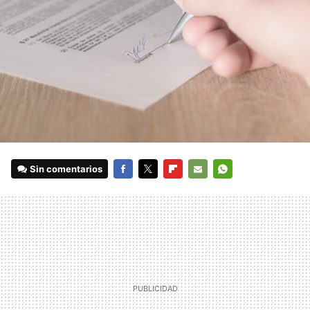
Sin comentarios
FACEBOOK
TWITTER
FLIPBOARD
E-
WHATSAPP
MAIL