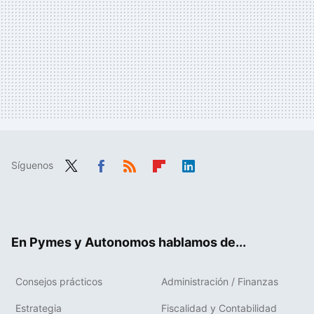
Síguenos
Twit
Fac
RSS
Flip
Link
ter
ebo
boa
edIn
ok
rd
En Pymes y Autonomos hablamos de...
Consejos prácticos
Administración / Finanzas
Estrategia
Fiscalidad y Contabilidad