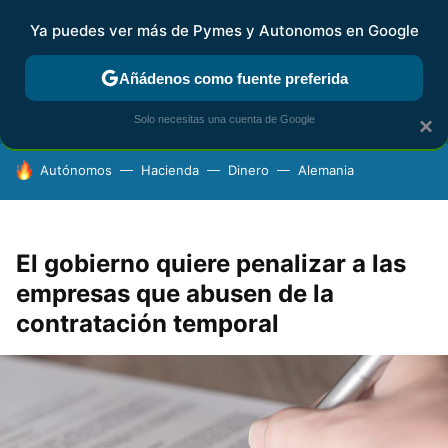
Ya puedes ver más de Pymes y Autonomos en Google
FISCALIDAD Y CONTABILIDAD
KIT DIGITAL
RENTA
AG
Añádenos como fuente preferida
Solo necesitas una cuenta de Google
×
HOY SE HABLA DE
Autónomos
Hacienda
Dinero
Alemania
El gobierno quiere penalizar a las
empresas que abusen de la
contratación temporal