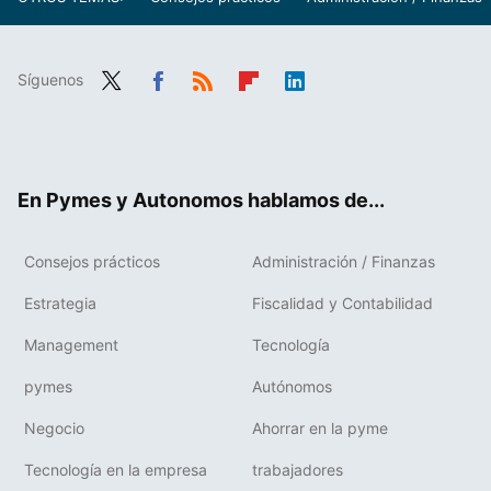
Síguenos
Twit
Fac
RSS
Flip
Link
ter
ebo
boa
edIn
ok
rd
En Pymes y Autonomos hablamos de...
Consejos prácticos
Administración / Finanzas
Estrategia
Fiscalidad y Contabilidad
Management
Tecnología
pymes
Autónomos
Negocio
Ahorrar en la pyme
Tecnología en la empresa
trabajadores