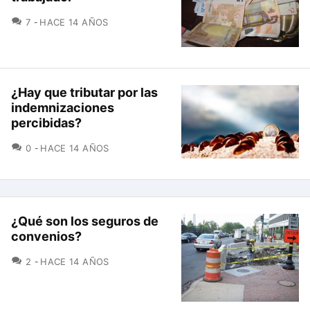
COMENTARIOS
7
HACE 14 AÑOS
¿Hay que tributar por las
indemnizaciones
percibidas?
COMENTARIOS
0
HACE 14 AÑOS
¿Qué son los seguros de
convenios?
COMENTARIOS
2
HACE 14 AÑOS