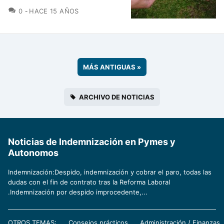
COMENTARIOS
0
HACE 15 AÑOS
MÁS ANTIGUAS
»
ARCHIVO DE NOTICIAS
Noticias de Indemnización en Pymes y
Autonomos
Indemnización:Despido, indemnización y cobrar el paro, todas las
dudas con el fin de contrato tras la Reforma Laboral
.Indemnización por despido improcedente,...
OTROS TEMAS:
Consejos prácticos
Administración / Finanzas