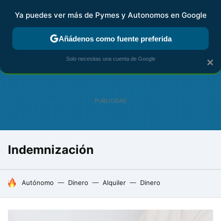
Ya puedes ver más de Pymes y Autonomos en Google
FISCALIDAD Y CONTABILIDAD
KIT DIGITAL
RENTA
AG
Añádenos como fuente preferida
Solo necesitas una cuenta de Google
×
Indemnización
HOY SE HABLA DE
Autónomo
Dinero
Alquiler
Dinero