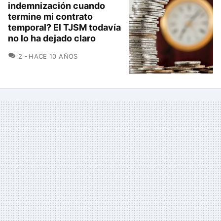
indemnización cuando
termine mi contrato
temporal? El TJSM todavía
no lo ha dejado claro
COMENTARIOS
2
HACE 10 AÑOS