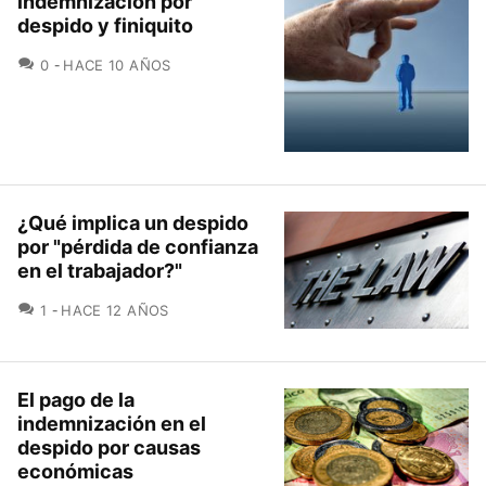
indemnización por
despido y finiquito
COMENTARIOS
0
HACE 10 AÑOS
¿Qué implica un despido
por "pérdida de confianza
en el trabajador?"
COMENTARIOS
1
HACE 12 AÑOS
El pago de la
indemnización en el
despido por causas
económicas