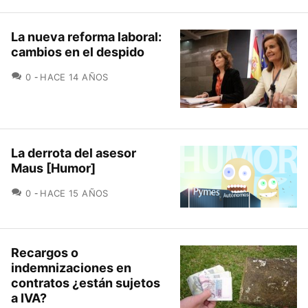
La nueva reforma laboral:
cambios en el despido
COMENTARIOS
0
HACE 14 AÑOS
La derrota del asesor
Maus [Humor]
COMENTARIOS
0
HACE 15 AÑOS
Recargos o
indemnizaciones en
contratos ¿están sujetos
a IVA?