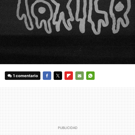
1 comentario
FACEBOOK
TWITTER
FLIPBOARD
E-
WHATSAPP
MAIL