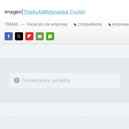
Imagen|
TheAutoMotovated Cyclist
TEMAS
Vocación de empresa
Compañeros
empresa
FACEBOOK
TWITTER
FLIPBOARD
E-
WHATSAPP
MAIL
Comentarios cerrados