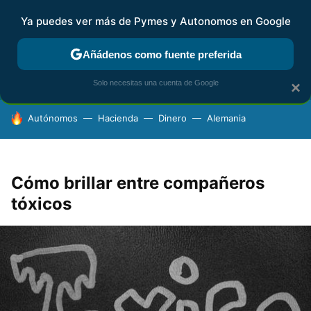
Ya puedes ver más de Pymes y Autonomos en Google
FISCALIDAD Y CONTABILIDAD
KIT DIGITAL
RENTA
AG
Añádenos como fuente preferida
Solo necesitas una cuenta de Google
×
HOY SE HABLA DE
Autónomos
Hacienda
Dinero
Alemania
Cómo brillar entre compañeros
tóxicos