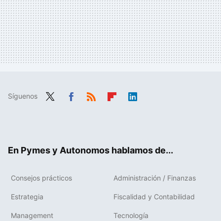
Síguenos
Twit
Fac
RSS
Flip
Link
ter
ebo
boa
edIn
ok
rd
En Pymes y Autonomos hablamos de...
Consejos prácticos
Administración / Finanzas
Estrategia
Fiscalidad y Contabilidad
Management
Tecnología