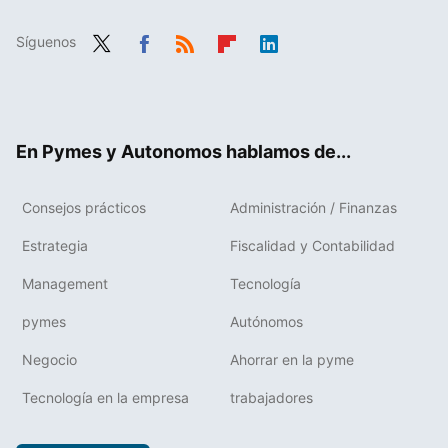
Síguenos
Twit
Fac
RSS
Flip
Link
ter
ebo
boa
edIn
ok
rd
En Pymes y Autonomos hablamos de...
Consejos prácticos
Administración / Finanzas
Estrategia
Fiscalidad y Contabilidad
Management
Tecnología
pymes
Autónomos
Negocio
Ahorrar en la pyme
Tecnología en la empresa
trabajadores