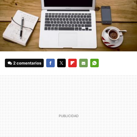
2 comentarios
FACEBOOK
TWITTER
FLIPBOARD
E-
WHATSAPP
MAIL