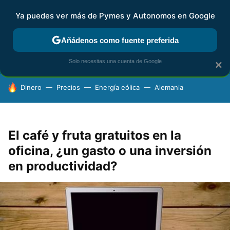
Ya puedes ver más de Pymes y Autonomos en Google
FISCALIDAD Y CONTABILIDAD
KIT DIGITAL
RENTA
AG
Añádenos como fuente preferida
Solo necesitas una cuenta de Google
×
HOY SE HABLA DE
Dinero
Precios
Energía eólica
Alemania
El café y fruta gratuitos en la
oficina, ¿un gasto o una inversión
en productividad?