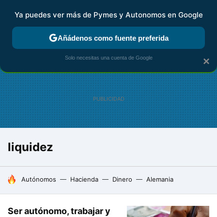
Ya puedes ver más de Pymes y Autonomos en Google
FISCALIDAD Y CONTABILIDAD
KIT DIGITAL
RENTA
AG
Añádenos como fuente preferida
Solo necesitas una cuenta de Google
×
liquidez
HOY SE HABLA DE
Autónomos
Hacienda
Dinero
Alemania
Ser autónomo, trabajar y