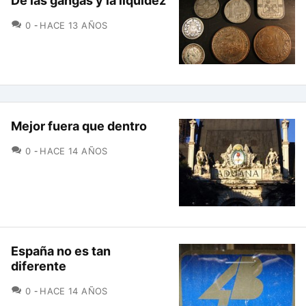
De las gangas y la liquidez
COMENTARIOS
0
HACE 13 AÑOS
Mejor fuera que dentro
COMENTARIOS
0
HACE 14 AÑOS
España no es tan
diferente
COMENTARIOS
0
HACE 14 AÑOS